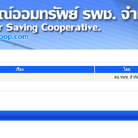
เรื่อง
โดย
สอ.รพช. จำกั